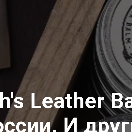
h's Leather B
оссии. И друг