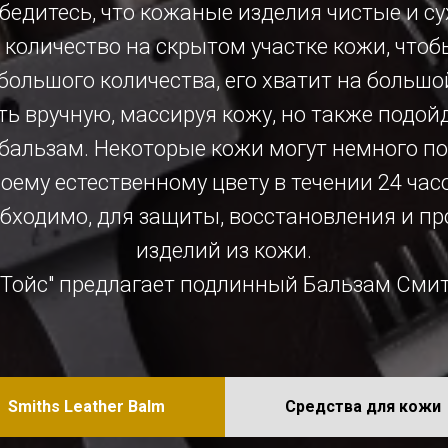
Убедитесь, что кожаные изделия чистые и су
 количество на скрытом участке кожи, чтоб
ебольшого количества, его хватит на большо
ть вручную, массируя кожу, но также подо
 бальзам. Некоторые кожи могут немного по
оему естественному цвету в течении 24 час
еобходимо, для защиты, восстановления и п
изделий из кожи.
д Тойс" предлагает подлинный Бальзам Смит
Smiths Leather Balm
Средства для кожи