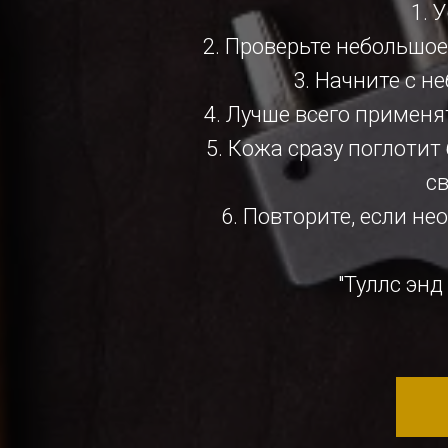
1. 
2. Проверьте небольшое
3. Начните с н
4. Лучше всего применя
5. Кожа сразу поглотит
св
6. Повторите, если н
"Туллс эн