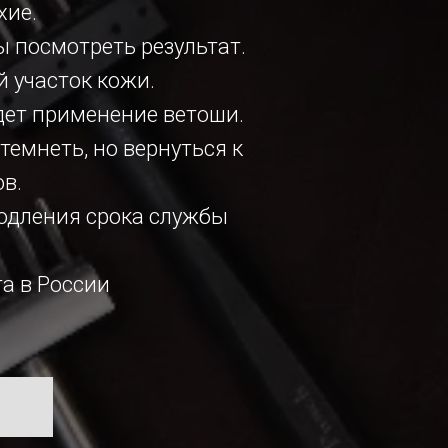
хие.
ы посмотреть результат.
й участок кожи.
йдет применение ветоши.
темнеть, но вернуться к
ов.
родления срока службы
а в России