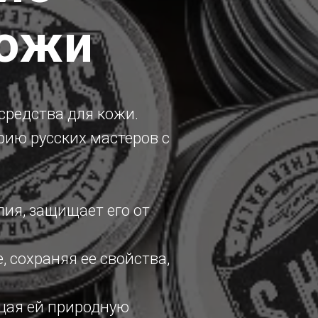
кожи
средства для кожи.
рию русских мастеров с
лия, защищает его от
 сохраняя ее свойства,
щая ей природную