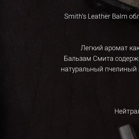
Smith's Leather Balm о
Легкий аромат ка
Бальзам Смита содержи
натуральный пчелиный в
Нейтрал