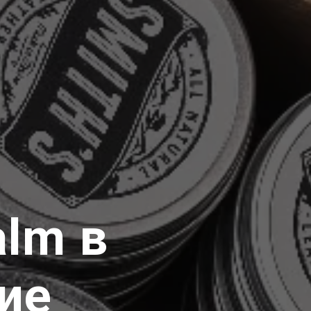
alm в
ие