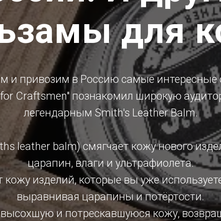
ьзамы для 
им и привозим в Россию самые интересные 
s for Craftsmen" познакомил широкую аудито
легендарным Smith's Leather Balm.
hs leather balm) смягчает кожу нового изде
царапин, влаги и ультрафиолета.
 кожу изделий, которые вы уже используете,
выравнивая царапины и потёртости.
 высохшую и потрескавшуюся кожу, возвра