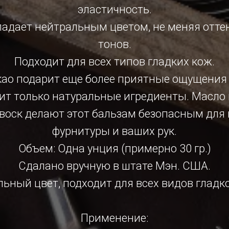
эластичность.
бладает нейтральным цветом, не меняя отт
тонов.
Подходит для всех типов гладких кож.
као подарит еще более приятные ощущения 
т только натуральные игредиенты. Масло 
оск делают этот бальзам безопасным для 
фурнитуры и ваших рук.
Объем: Одна унция (примерно 30 гр.)
Сдалано вручную в штате Мэн. США.
ьный цвет, подходит для всех видов гладк
Применение: