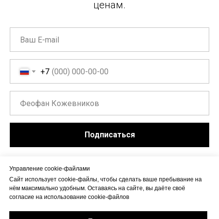
ценам.
+7
Подписаться
Нажимая на кнопку "Подписаться", вы даете согласие на обработку
Управление cookie-файлами
персональных данных и соглашаетесь c
политикой обработки
Сайт использует cookie-файлы, чтобы сделать ваше пребывание на
персональных данных
.
нём максимально удобным. Оставаясь на сайте, вы даёте своё
согласие на использование cookie-файлов