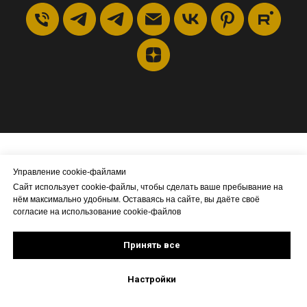
Управление cookie-файлами
Сайт использует cookie-файлы, чтобы сделать ваше пребывание на
Узнавайте о наших
нём максимально удобным. Оставаясь на сайте, вы даёте своё
согласие на использование cookie-файлов
новинках и специальных
Принять все
предложениях первыми!
Настройки
Время от времени мы можем присылать