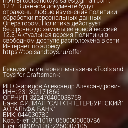
почты toolsandtoys.sales@gmail.com.
12.2. В данном документе будут
отражены любые изменения политики
обработки персональных данных
Оператором. Политика действует
бессрочно до замены ее новой версией.
12.3. Актуальная версия Политики в
свободном доступе расположена в сети
Интернет по адресу
https://toolsandtoys.ru/offer.
Реквизиты интернет-магазина «Tools and
Toys for Craftsmen»:
ИП Свиридов Александр Александрович
ИНН: 231302171866
ОГРНИП: 322470400038758
Банк: ФИЛИАЛ "САНКТ-ПЕТЕРБУРГСКИЙ"
АО "АЛЬФА-БАНК"
БИК: 044030786
Кор. счёт: 30101810600000000786
Р.сч.: 40802810832260007105