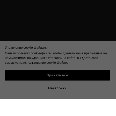
Управление cookie-файлами
Сайт использует cookie-файлы, чтобы сделать ваше пребывание на
нём максимально удобным. Оставаясь на сайте, вы даёте своё
согласие на использование cookie-файлов
Принять все
Настройки