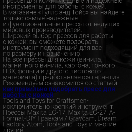
прессы для кожи. Мощные и надежные
инструменты для работы с кожей.
В магазине «Туллс энд Тойс» вы найдете
только самые надежные
и функциональные прессы от ведущих
мировых производителей.
Широкий выбор прессов для работы
с кожей: вы сможете подобрать
инструмент подходящий для вас
по размеру и назначению.
На все прессы для кожи (винила,
магнитного винила, картона, тонкого
ПВХ, фольги и другого листового
материала) предоставляется гарантия.
Рекомендуем ознакомится со статьей
как правильно подобрать пресс для
работы с кожей
.
Tools and Toys for Craftsmen-
исключительно крепкий инструмент.
Прессы Maxita EC-17, Maxita EC-27, A-
Format-DIY, Гравкам / Gravcam, Dream
Factory, Atom, Tools and Toys и многие
другие.