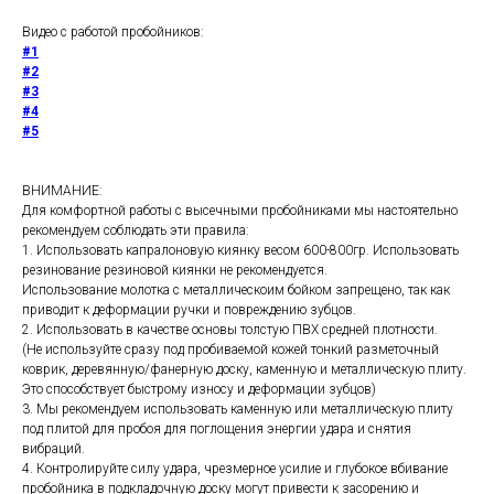
Видео с работой пробойников:
#1
#2
#3
#4
#5
ВНИМАНИЕ:
Для комфортной работы с высечными пробойниками мы настоятельно
рекомендуем соблюдать эти правила:
1. Использовать капралоновую киянку весом 600-800гр. Использовать
резинование резиновой киянки не рекомендуется.
Использование молотка с металлическоим бойком запрещено, так как
приводит к деформации ручки и повреждению зубцов.
2. Использовать в качестве основы толстую ПВХ средней плотности.
(Не используйте сразу под пробиваемой кожей тонкий разметочный
коврик, деревянную/фанерную доску, каменную и металлическую плиту.
Это способствует быстрому износу и деформации зубцов)
3. Мы рекомендуем использовать каменную или металлическую плиту
под плитой для пробоя для поглощения энергии удара и снятия
вибраций.
4. Контролируйте силу удара, чрезмерное усилие и глубокое вбивание
пробойника в подкладочную доску могут привести к засорению и