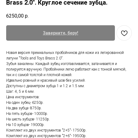
Brass 2.0". Круглое сечение зубца.
6250,00
р.
Заверните, беру!
Новая версия премиальных пробойников для кожи из легированной
латуни "Tools and Toys Brass 2.0".
Зубья закалены. Каждый зубец изготавливается, затачивается и
полируется вручную. Пробойники легко работают как с тонкой мягкой,
так и с самой толстой и плотной кожей.
Идеально ровный и красивый шов без усилий.
Доступны с диаметром зубца 1 и 1.2 и 1.5 мм.
Шаг: 4, 5 и 6 мм.
Цена инструментов:
На один зубец- 6250р.
На два зубца- 8750р.
На пять зубцов- 10000р.
На шесть зубцов- 11250р.
На 10 зубцов- 19000р.
Комплект из двух инструментов "2+5"- 17500р.
Комплект из двух инструментов "2+6"- 19500р.