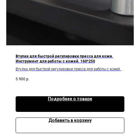
Втулки для быстрой регулировки пресса для кожи.
Инструмент для работы с кожей. 160*250
Втулки для быстрой регулировки пресса для работы с кожей.
Существенно упрощают процесс точной настройки пресса если
5 900
р.
есть необходимость частой смены высоты при работе со
штанцформами при вырубке заготовок, пробитии отверстий и
тиснении кожи- горячем и холодном.
Подробнее о товаре
Добавить в корзину