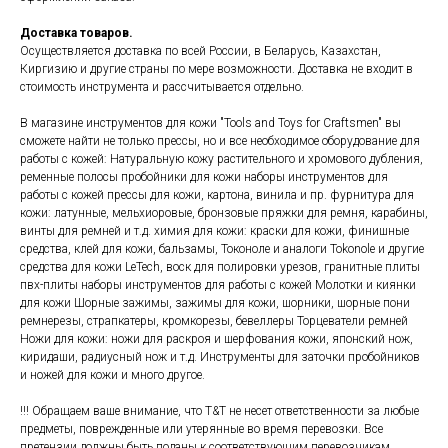
Доставка товаров.
Осуществляется доставка по всей России, в Беларусь, Казахстан,
Киргизию и другие страны по мере возможности. Доставка не входит в
стоимость инструмента и рассчитывается отдельно.
В магазине инструментов для кожи "Tools and Toys for Craftsmen" вы
сможете найти не только прессы, но и все необходимое оборудование для
работы с кожей: Натуральную кожу растительного и хромового дубления,
ременные полосы пробойники для кожи наборы инструментов для
работы с кожей прессы для кожи, картона, винила и пр. фурнитура для
кожи: латунные, мельхиоровые, бронзовые пряжки для ремня, карабины,
винты для ремней и т.д. химия для кожи: краски для кожи, финишные
средства, клей для кожи, бальзамы, Токоноле и аналоги Tokonole и другие
средства для кожи LeTech, воск для полировки урезов, гранитные плиты
пвх-плиты наборы инструментов для работы с кожей Молотки и киянки
для кожи Шорные зажимы, зажимы для кожи, шорники, шорные пони
ремнерезы, страпкатеры, кромкорезы, бевеллеры Торцеватели ремней
Ножи для кожи: ножи для раскроя и шерфования кожи, японский нож,
киридаши, радиусный нож и т.д. Инструменты для заточки пробойников
и ножей для кожи и много другое.
!!! Обращаем ваше внимание, что T&T не несет ответственности за любые
предметы, поврежденные или утерянные во время перевозки. Все
претензии должны быть поданы к соответствующим перевозчикам.