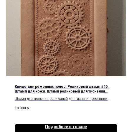
Клише для ременных полос. Роликовый штамп #40.
Штамп для кожи. Штамп роликовый для тиснения
ременных полос
Штамп для тиснения роликовый для тиснения ременных
полос
18 000
р.
Латунь.
Штамп для тиснения ременной полосы.
Ширина тиснения -28 мм. В фотогалерея есть изображение со
всеми размерами ролика.
Подробнее о товаре