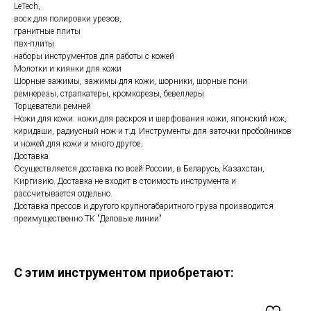
LeTech,
воск для полировки урезов,
гранитные плиты
пвх-плиты
наборы инструментов для работы с кожей
Молотки и киянки для кожи
Шорные зажимы, зажимы для кожи, шорники, шорные пони
ремнерезы, страпкатеры, кромкорезы, бевеллеры
Торцеватели ремней
Ножи для кожи: ножи для раскроя и шерфования кожи, японский нож,
киридаши, радиусный нож и т.д. Инструменты для заточки пробойников
и ножей для кожи и много другое.
Доставка
Осуществляется доставка по всей России, в Беларусь, Казахстан,
Киргизию. Доставка не входит в стоимость инструмента и
рассчитывается отдельно.
Доставка прессов и другого крупногабаритного груза производится
преимущественно ТК "Деловые линии"
С этим инструментом приобретают: