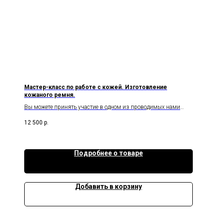
Мастер-класс по работе с кожей. Изготовление
кожаного ремня.
Вы можете принять участие в одном из проводимых нами
мастер-классов по изготовлению кожаного ремня.
12 500
р.
Ременная заготовка и латунная пряжка входят в стоимость,
весь инструмент для изготовления ремня предоставляется.
Вы научитесь делать качественные ремни с помощью лучшего
инструмента для работы с кожей.
Подробнее о товаре
Добавить в корзину