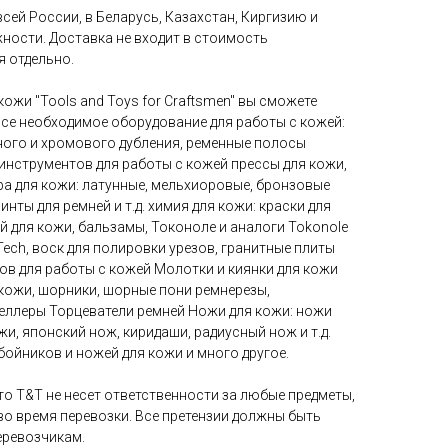
сей России, в Беларусь, Казахстан, Киргизию и
ности. Доставка не входит в стоимость
я отдельно.
кожи "Tools and Toys for Craftsmen" вы сможете
 все необходимое оборудование для работы с кожей:
ого и хромового дубления, ременные полосы
инструментов для работы с кожей прессы для кожи,
ура для кожи: латунные, мельхиоровые, бронзовые
инты для ремней и т.д. химия для кожи: краски для
й для кожи, бальзамы, Токоноле и аналоги Tokonole
Tech, воск для полировки урезов, гранитные плиты
ов для работы с кожей Молотки и киянки для кожи
ожи, шорники, шорные пони ремнерезы,
веллеры Торцеватели ремней Ножи для кожи: ножи
и, японский нож, киридаши, радиусный нож и т.д.
ойников и ножей для кожи и много другое.
что T&T не несет ответственности за любые предметы,
во время перевозки. Все претензии должны быть
еревозчикам.