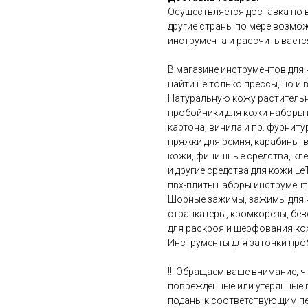
Осуществляется доставка по в
другие страны по мере возмож
инструмента и рассчитываетс
В магазине инструментов для 
найти не только прессы, но и
Натуральную кожу растительн
пробойники для кожи наборы 
картона, винила и пр. фурнит
пряжки для ремня, карабины, в
кожи, финишные средства, кле
и другие средства для кожи Le
пвх-плиты наборы инструмент
Шорные зажимы, зажимы для к
страпкатеры, кромкорезы, бе
для раскроя и шерфования кож
Инструменты для заточки проб
!!! Обращаем ваше внимание, 
поврежденные или утерянные 
поданы к соответствующим п