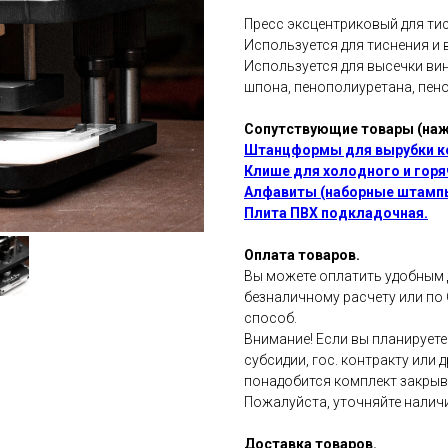
Пресс эксцентриковый для тис
Используется для тиснения и 
Используется для высечки вин
шпона, пенополиуретана, пено
Сопутствующие товары (наж
Штанцформы для вырубки к
Клише для холодного и горяч
Алфавиты (наборные штампы
Плита ПВХ подкладочная.
Оплата товаров.
Вы можете оплатить удобным д
безналичному расчету или по 
способ.
Внимание! Если вы планируете
субсидии, гос. контракту или
понадобится комплект закрыв
Пожалуйста, уточняйте налич
Доставка товаров.