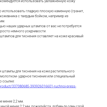
екомендуется использовать увлажненную кожу
о использовать гладкую плоскую каменную (гранит,
к кожевника с твердым бойком, например из
мм.
щью наших ударных штампов от вас не потребуется
просто немного усидчивости.
 штампов для тиснения оставляет на коже красивый
 штампы для тиснения на коже растительного
е молотком- ударное тиснение или специальный
о ссылке:
/tproduct/337080685-393926016601-ruchnoi-press-
 менее 2,2 мм.
иной менее 2,2 мм, пожалуйста, добавьте один слой