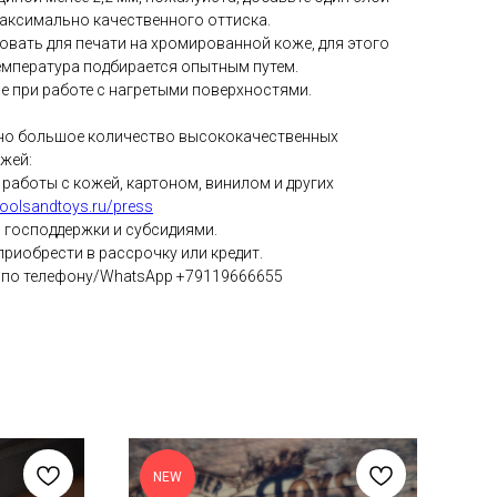
максимально качественного оттиска.
ать для печати на хромированной коже, для этого
емпература подбирается опытным путем.
е при работе с нагретыми поверхностями.
ено большое количество высококачественных
жей:
 работы с кожей, картоном, винилом и других
/toolsandtoys.ru/press
господдержки и субсидиями.
риобрести в рассрочку или кредит.
 по телефону/WhatsApp +79119666655
NEW