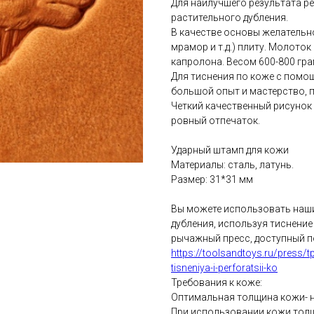
Для наилучшего результата р
растительного дубления.
В качестве основы желательн
мрамор и т.д.) плиту. Молото
капролона. Весом 600-800 гра
Для тиснения по коже с помо
большой опыт и мастерство, 
Четкий качественный рисунок
ровный отпечаток.
Ударный штамп для кожи
Материалы: сталь, латунь.
Размер: 31*31 мм
Вы можете использовать наши
дубления, используя тиснени
рычажный пресс, доступный п
https://toolsandtoys.ru/press
tisneniya-i-perforatsii-ko
Требования к коже:
Оптимальная толщина кожи- не
При использовании кожи толщ