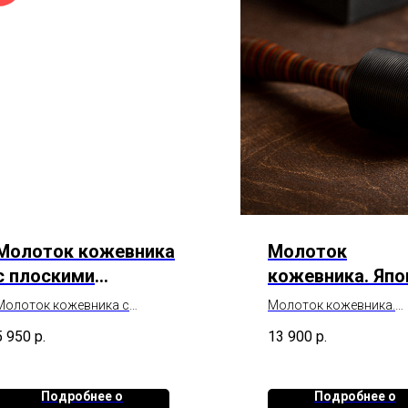
Молоток кожевника
Молоток
с плоскими
кожевника. Япо
бойками.
Молоток кожевника с
Молоток кожевника.
плоскими бойками.
Ручная работа.
5 950
р.
13 900
р.
Предназначен для отбивки
Сделано в Японии.
шва.
Кожаная наборная рук
Подробнее о
Подробнее о