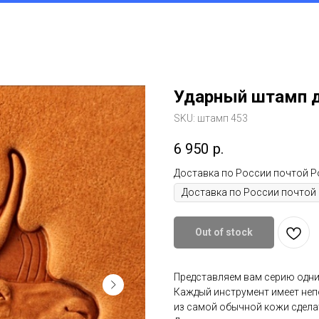
Поддержка малого бизнеса
О нас/ Отзывы
Доставка
m
Подарить Сертификат
Наши к
Ударный штамп 
SKU:
штамп 453
6 950
р.
Доставка по России почтой 
Out of stock
Представляем вам серию одни
Каждый инструмент имеет не
из самой обычной кожи сдела