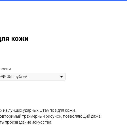
Контакты
+79219886655
Фото
Видео
лиенты
Изделия из кожи
для кожи
России
х из лучших ударных штампов для кожи.
повторимый трехмерный рисунок, позволяющий даже
ть произведение искусства.