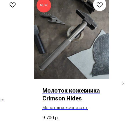
NEW
N
Молоток кожевника
я
Crimson Hides
Молоток кожевника от
ь
Crimson Hides с тщательно
9 700
р.
у
обработанной ударной
оит
поверхностью