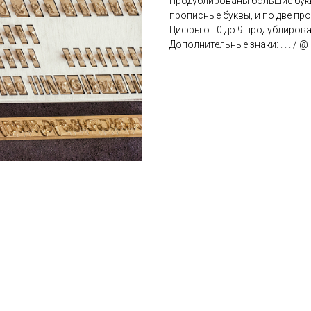
Продублированы большие букв
прописные буквы, и по две пр
Цифры от 0 до 9 продублирова
Дополнительные знаки: . . . / @ & 