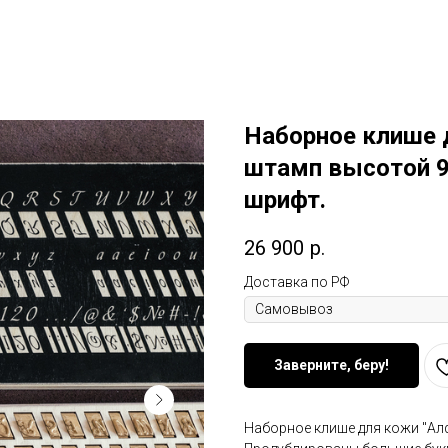
Поддержка малого бизнеса
О нас/ Отзывы
Доставка
m
Подарить Сертификат
Наши к
Наборное клише 
штамп высотой 9
шрифт.
26 900
р.
Доставка по РФ
Заверните, беру!
Наборное клише для кожи "Ал