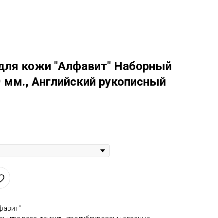
Контакты
+79219886655
Фото
Видео
лиенты
Изделия из кожи
для кожи "Алфавит" Наборный
 мм., Английский рукописный
фавит"