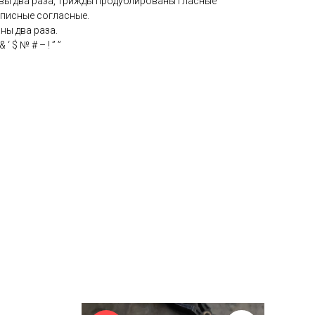
ы два раза, трижды продублированы гласные
описные согласные.
ны два раза.
‘ $ № # – ! ” ”