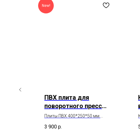
New!
ПВХ плита для
й
поворотного пресса,
для раскроя,
го,
Плиты ПВХ 400*250*50 мм.
вырубки и работы с
бития
Для работы с прессами и
3 900
р.
пробойниками.
пробойниками.