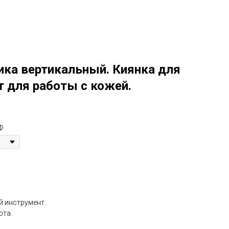
Контакты
+79219886655
Фото
Видео
лиенты
Изделия из кожи
ка вертикальный. Киянка для
т для работы с кожей.
Ф
й инструмент.
ота.