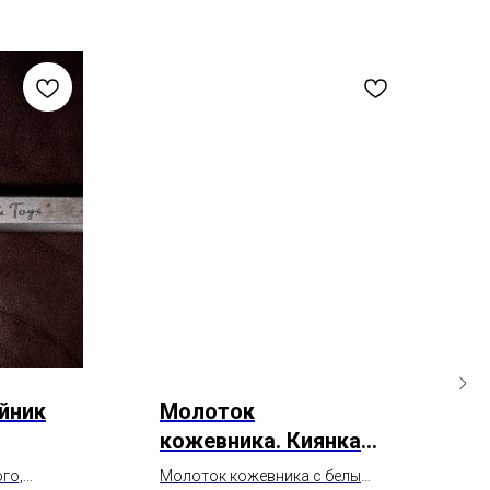
йник
Молоток
кожевника. Киянка
для работы с
го,
Молоток кожевника с белым