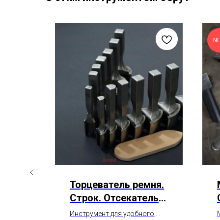
N
ника
Торцеватель ремня.
.
Строк. Отсекатель
и.
ремня.
Инструмент для удобного,