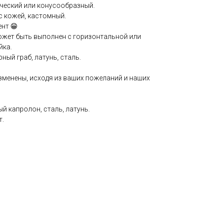
ческий или конусообразный.
с кожей, кастомный.
ент 😁
может быть выполнен с горизонтальной или
йка.
ный граб, латунь, сталь.
зменены, исходя из ваших пожеланий и наших
й капролон, сталь, латунь.
т.