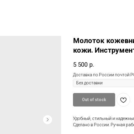
Поддержка малого бизнеса
О нас/ Отзывы
Доставка
m
Подарить Сертификат
Наши к
Молоток кожевни
кожи. Инструмен
5 500
р.
Доставка по России почтой Р
Out of stock
Удобный, стильный и надежны
Сделано в России. Ручная раб