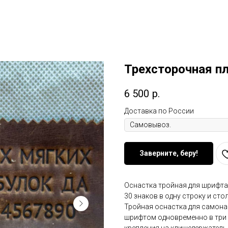
Поддержка малого бизнеса
О нас/ Отзывы
Доставка
m
Подарить Сертификат
Наши к
Трехсторочная п
6 500
р.
Доставка по России
Заверните, беру!
Оснастка тройная для шрифта 
30 знаков в одну строку и сто
Тройная оснастка для самона
шрифтом одновременно в три 