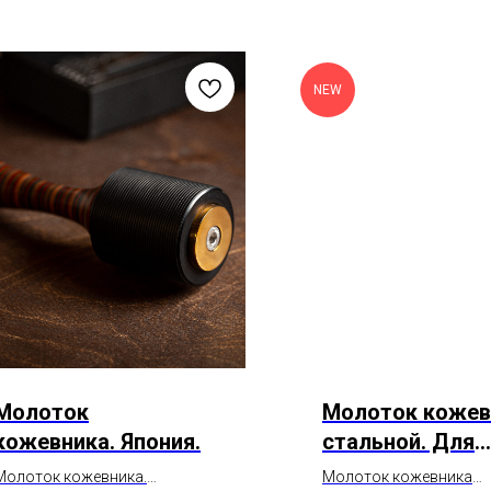
NEW
Молоток
Молоток кожев
кожевника. Япония.
стальной. Для
отбивки шва.
Молоток кожевника.
Молоток кожевника