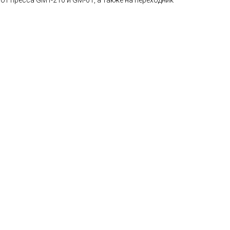
от пресса GMT-210 и GM-01, а также на переходник