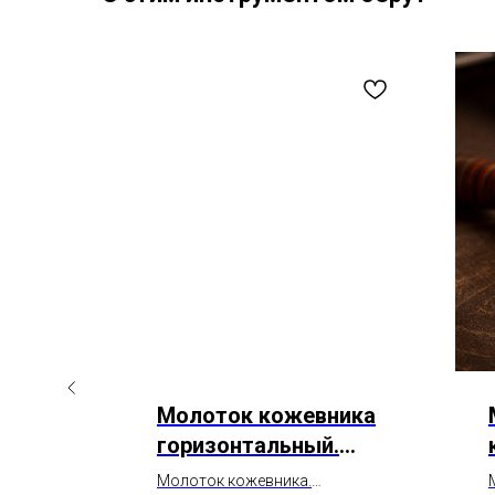
ника
Молоток кожевника
горизонтальный.
Киянка для кожи.
Молоток кожевника.