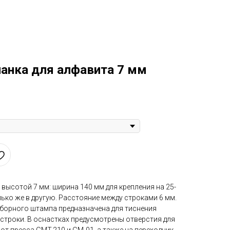
Контакты
+79219886655
Фото
Видео
лиенты
Изделия из кожи
ланка для алфавита 7 мм
высотой 7 мм: ширина 140 мм для крепления на 25-
лько же в другую. Расстояние между строками 6 мм.
борного штампа предназначена для тиснения
строки. В оснастках предусмотрены отверстия для