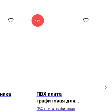
New!
ника
ПВХ плита
графитовая для
пресса, раскроя,
ПВХ-плита графитовая