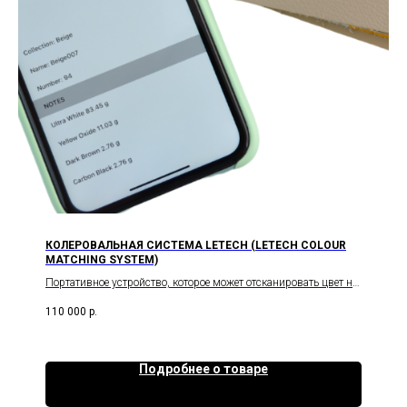
КОЛЕРОВАЛЬНАЯ СИСТЕМА LETECH (LETECH COLOUR
MATCHING SYSTEM)
Портативное устройство, которое может отсканировать цвет на
любой поверхности и предоставить точную информацию о нем
110 000
р.
в специальном мобильном приложении, а также предложить
подходящую палитру.
Подробнее о товаре