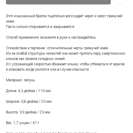
Этот изысканный брелок тщательно воссоздаёт череп и хвост гремучей
змеи.
Пасть сильно открывается и закрывается.
Способ применения: возьмите в руки и наслаждайтесь.
Спокойствие и терпение - отличительные черты гремучей змеи.
Из-за особой структуры челюстей она может прятать пару смертоносных
клыков как лезвия складных ножей.
И с угрожающей скоростью обнажает клыки, чтобы отбиваться от врагов
и атаковать когда охотится или в случае опасности.
Материал: латунь
Длина: 4,3 дюйма / 110 мм
Ширина: 0,8 дюйма / 20 мм
Высота: 0,9 дюйма / 23 мм
Вес: 1,7 унции / 47 г