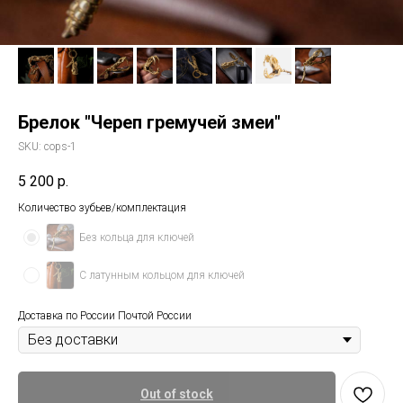
Брелок "Череп гремучей змеи"
SKU:
cops-1
5 200
р.
Количество зубьев/комплектация
Без кольца для ключей
С латунным кольцом для ключей
Доставка по России Почтой России
Out of stock