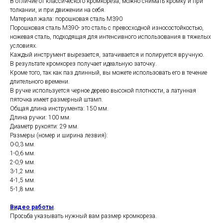
В отличие от классического кромкореза, можно снимать кромку и при
толкании, и при движении на себя.
Материал жала: порошковая сталь М390
Порошковая сталь М390- это сталь с превосходной износостойкостью,
ножевая сталь, подходящая для интенсивного использования в тяжелых
условиях.
Каждый инструмент вырезается, затачивается и полируется вручную.
В результате кромкорез получает идеальную заточку.
Кроме того, так как паз длинный, вы можете использовать его в течение
длительного времени.
В ручке используется черное дерево высокой плотности, а латунная
пяточка имеет размерный штамп.
Общая длина инструмента: 150 мм.
Длина ручки: 100 мм.
Диаметр рукояти: 29 мм.
Размеры (номер и ширина лезвия):
0-0,3 мм.
1-0,6 мм.
2-0,9 мм.
3-1,2 мм.
4-1,5 мм.
5-1,8 мм.
Видео работы
.
Просьба указывать нужный вам размер кромкореза.