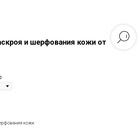
Контакты
+79219886655
Фото
Видео
лиенты
Изделия из кожи
аскроя и шерфования кожи от
Ф
ерфования кожи.