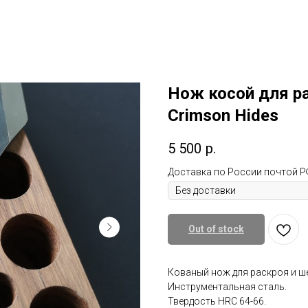
Поддержка малого бизнеса
О нас/ Отзывы
Доставка
m
Подарить Сертификат
Наши к
Нож косой для р
Crimson Hides
5 500
р.
Доставка по России почтой Р
Out of stock
Кованый нож для раскроя и ш
Инструментальная сталь.
Твердость HRC 64-66.