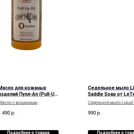
Масло для кожаных
Седельное мыло Li
изделий Пулл-Ап (Pull-Up
Saddle Soap от LeT
Oil) от LeTech
Масло с вощенным
Седельное мыло Liquid 
эффектом Pull-Up Oil – создан
Soap от LeTech.
1 490
р.
990
р.
специально для создания
Преимущества Liquid S
вощенного эффекта (Крэйзи
Soap:
Хорс) на коже, этот продукт
Жидкое седельное мы
Подробнее о товаре
Подробнее о тов