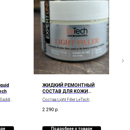
quid
ЖИДКИЙ РЕМОНТНЫЙ
ech
СОСТАВ ДЛЯ КОЖИ
LEATHER LIGHT FILLER
Saddle
Состав Light Filler LeTech
LeTech
предназначен для ремонта
2 290
р.
addle
поверхностных повреждений
кожи. Разработан в
ло
соответствии с
аре
Подробнее о товаре