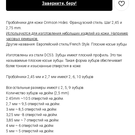
Заверните, беру!
Пробойники для кожи Crimson Hides. Французский стиль. Шаг 2,45 и
2,75 mm.
Используются для изготовления небольших изделий из кожи. Например
часовых ремешков.
Другие названия: Европейский стиль/French Style. Плоские косые зубцы
Изготовлены из стали DC53. Зубцы имеют плоский профиль. Это так
называемые плоские косые зубцы. Такая форма зубцов обеспечивает
более тонкие и изысканные отверстия в коже.
Пробойники 2,45 мм и 2,7 мм имеют 2, 6, 10 зубцов
Все остальные размеры имеют с 2, 5, 9 зубцов.
Количество зубцов на дюйм (2,5 mm)
2.45mm ~10.5 отверстий на дюйм.
2,7 мм ~ 9,5 отверстий на дюйм.
3 мм ~ 8,5 отверстий на дюйм.
3,25 мм - 8 отверстий на дюйм.
3,85 мм ~ 7 отверстий на дюйм.
4 мм ~ 6 отверстий на дюйм.
5 мм ~ 5 отверстий на дюйм.