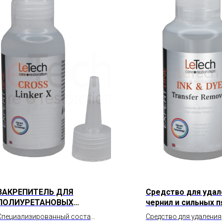
ЗАКРЕПИТЕЛЬ ДЛЯ
Средство для удал
ПОЛИУРЕТАНОВЫХ
чернил и сильных п
ПОКРЫТИЙ (CROSS
кожи Ink & Day Tra
Специализированный состав
Средство для удаления