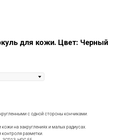
Контакты
+79219886655
Фото
Видео
лиенты
Изделия из кожи
ркуль для кожи. Цвет: Черный
кругленными с одной стороны кончиками.
 кожи на закруглениях и малых радиусах.
 контроля разметки.