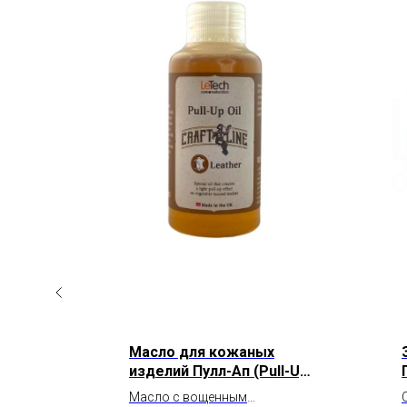
Масло для кожаных
ЛЕМ
изделий Пулл-Ап (Pull-Up
от
Oil) от LeTech
Масло с вощенным