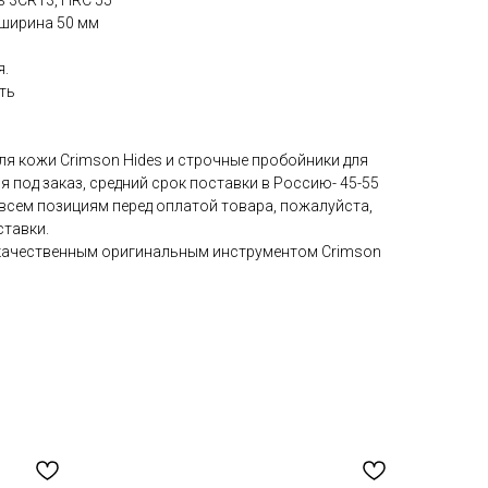
 3CR13, HRC 55
 ширина 50 мм
я.
ть
ля кожи Crimson Hides и строчные пробойники для
я под заказ, средний срок поставки в Россию- 45-55
всем позициям перед оплатой товара, пожалуйста,
ставки.
 качественным оригинальным инструментом Crimson