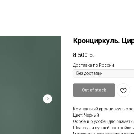
Поддержка малого бизнеса
О нас/ Отзывы
Доставка
m
Подарить Сертификат
Наши к
Кронциркуль. Ци
8 500
р.
Доставка по России
Out of stock
Компактный кронциркуль с за
Цвет: Черный
Особенно удобен для разметки
Шкала для лучшей настройки и