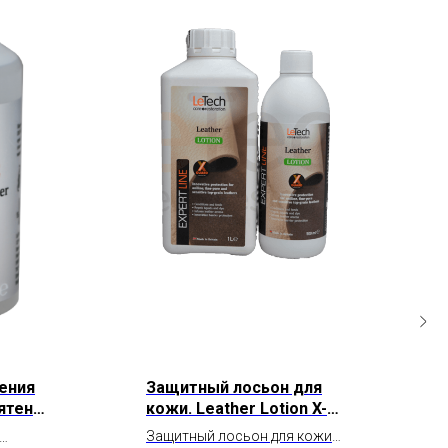
ения
Защитный лосьон для
ятен с
кожи. Leather Lotion X-
nsfer
GUARD PROTECTED
Защитный лосьон для кожи