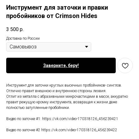
Инструмент для заточки и правки
пробойников от Crimson Hides
3 500
р.
Доставка по России
Заверните, беру!
Инструмент для заточки круглых высечных пробойников- синглов.
Отлично правит внешнюю и внутреннюю стороны лезвия.
Отлит из металла с абразивными микрочастицами в массе, аккуратно
правит режущую кромку инструмента, возвращая к жизни даже
полностью затупленные пробойники.
Видео по заточке #1: https://vk.com/video-170318126_456239421
Видео по заточке #2 https://vk.com/video-170318126_456239422